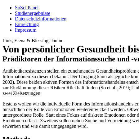
SoSci Panel
Studienergebnisse
Datenschutzinformationen
Einreichung
Impressum
Link, Elena & Blessing, Janine
Von persönlicher Gesundheit bi
Prädiktoren der Informationssuche und -v
Antibiotikaresistenzen stellen ein zunehmendes Gesundheitsproblem 
Informationen zu diesem bekannt. Der Umgang kann als jegliche komm
2002). Diese beiden aktiven Formen des Informationshandelns entsch
zur Eindämmung dieser Risiken Rückhalt finden (So et al., 2019; Link
zwei Zielsetzungen:
Erstens wollen wir die individuelle Form des Informationshandelns 
hinsichtlich der Rolle von Emotionen weiterentwickelt werden. Obwohl s
untergeordnete Rolle. Statt eines Fokus auf diskrete Emotionen oder 
Emotionen erfasst. Zweitens sollen neben Suche und Vermeidung weit
erwerben und wie damit umgegangen wird.