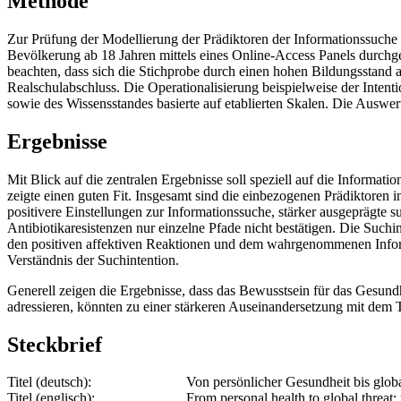
Methode
Zur Prüfung der Modellierung der Prädiktoren der Informationssuch
Bevölkerung ab 18 Jahren mittels eines Online-Access Panels durchge
beachten, dass sich die Stichprobe durch einen hohen Bildungsstand
Realschulabschluss. Die Operationalisierung beispielweise der Inte
sowie des Wissensstandes basierte auf etablierten Skalen. Die Auswe
Ergebnisse
Mit Blick auf die zentralen Ergebnisse soll speziell auf die Informa
zeigte einen guten Fit. Insgesamt sind die einbezogenen Prädiktoren i
positivere Einstellungen zur Informationssuche, stärker ausgepräg
Antibiotikaresistenzen nur einzelne Pfade nicht bestätigen. Die Suchi
den positiven affektiven Reaktionen und dem wahrgenommenen Informat
Verständnis der Suchintention.
Generell zeigen die Ergebnisse, dass das Bewusstsein für das Gesund
adressieren, könnten zu einer stärkeren Auseinandersetzung mit dem
Steckbrief
Titel (deutsch):
Von persönlicher Gesundheit bis glob
Titel (englisch):
From personal health to global threat: 