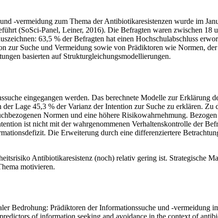
e und -vermeidung zum Thema der Antibiotikaresistenzen wurde im Jan
führt (SoSci-Panel, Leiner, 2016). Die Befragten waren zwischen 18 un
 auszeichnen: 63,5 % der Befragten hat einen Hochschulabschluss erwo
ntion zur Suche und Vermeidung sowie von Prädiktoren wie Normen, der
rtungen basierten auf Strukturgleichungsmodellierungen.
tionssuche eingegangen werden. Das berechnete Modelle zur Erklärung de
n der Lage 45,3 % der Varianz der Intention zur Suche zu erklären. Zu 
te suchbezogenen Normen und eine höhere Risikowahrnehmung. Bezogen
ntention ist nicht mit der wahrgenommenen Verhaltenskontrolle der Befr
ionsdefizit. Die Erweiterung durch eine differenziertere Betrachtung
heitsrisiko Antibiotikaresistenz (noch) relativ gering ist. Strategis
 Thema motivieren.
aler Bedrohung: Prädiktoren der Informationssuche und -vermeidung im
predictors of information seeking and avoidance in the context of antibi