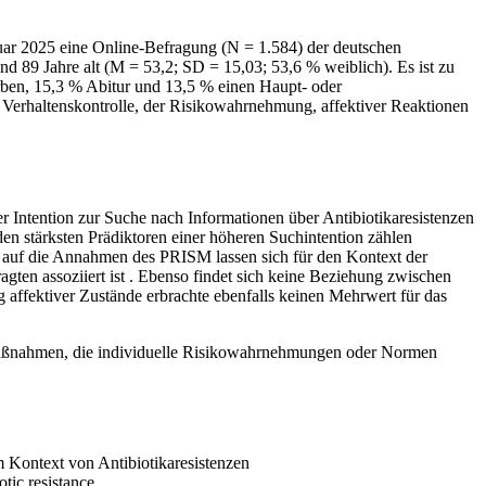
uar 2025 eine Online-Befragung (N = 1.584) der deutschen
d 89 Jahre alt (M = 53,2; SD = 15,03; 53,6 % weiblich). Es ist zu
rben, 15,3 % Abitur und 13,5 % einen Haupt- oder
 Verhaltenskontrolle, der Risikowahrnehmung, affektiver Reaktionen
r Intention zur Suche nach Informationen über Antibiotikaresistenzen
den stärksten Prädiktoren einer höheren Suchintention zählen
 auf die Annahmen des PRISM lassen sich für den Kontext der
agten assoziiert ist . Ebenso findet sich keine Beziehung zwischen
 affektiver Zustände erbrachte ebenfalls keinen Mehrwert für das
che Maßnahmen, die individuelle Risikowahrnehmungen oder Normen
 Kontext von Antibiotikaresistenzen
otic resistance