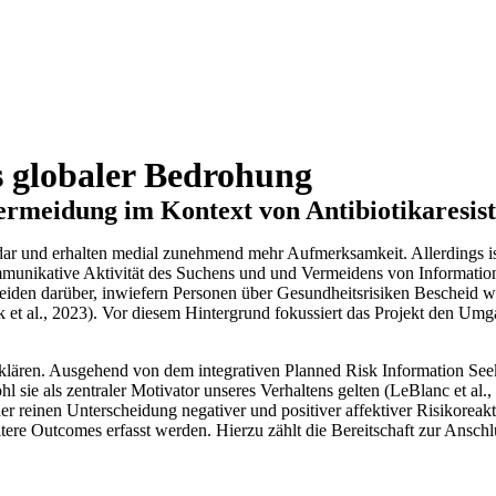
s globaler Bedrohung
ermeidung im Kontext von Antibiotikaresis
dar und erhalten medial zunehmend mehr Aufmerksamkeit. Allerdings i
unikative Aktivität des Suchens und und Vermeidens von Informationen
eiden darüber, inwiefern Personen über Gesundheitsrisiken Bescheid wi
 et al., 2023). Vor diesem Hintergrund fokussiert das Projekt den Umg
erklären. Ausgehend von dem integrativen Planned Risk Information S
ie als zentraler Motivator unseres Verhaltens gelten (LeBlanc et al., 2
der reinen Unterscheidung negativer und positiver affektiver Risikorea
ere Outcomes erfasst werden. Hierzu zählt die Bereitschaft zur Ansch