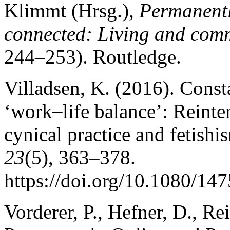
Klimmt (Hrsg.),
Permanentl
connected: Living and com
244–253). Routledge.
Villadsen, K. (2016). Const
‘work–life balance’: Reinte
cynical practice and fetishi
23
(5), 363–378.
https://doi.org/10.1080/1
Vorderer, P., Hefner, D., R