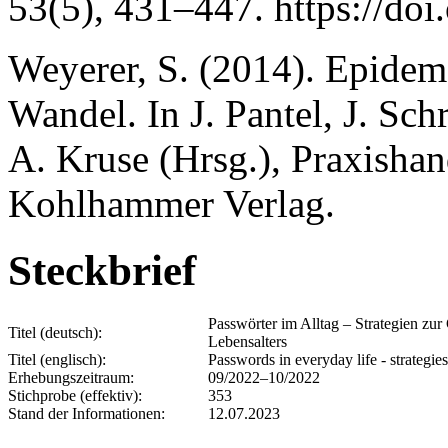
53(5), 431–447. https://d
Weyerer, S. (2014). Epidem
Wandel. In J. Pantel, J. Sch
A. Kruse (Hrsg.), Praxisha
Kohlhammer Verlag.
Steckbrief
Passwörter im Alltag – Strategien zu
Titel (deutsch):
Lebensalters
Titel (englisch):
Passwords in everyday life - strategie
Erhebungszeitraum:
09/2022–10/2022
Stichprobe (effektiv):
353
Stand der Informationen:
12.07.2023