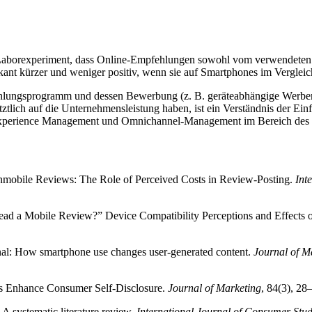
n Laborexperiment, dass Online-Empfehlungen sowohl vom verwendeten
ant kürzer und weniger positiv, wenn sie auf Smartphones im Verglei
pfehlungsprogramm und dessen Bewerbung (z. B. geräteabhängige Wer
ztlich auf die Unternehmensleistung haben, ist ein Verständnis der Ei
er Experience Management und Omnichannel-Management im Bereich des
onmobile Reviews: The Role of Perceived Costs in Review-Posting.
Int
ad a Mobile Review?” Device Compatibility Perceptions and Effects 
onal: How smartphone use changes user-generated content.
Journal of M
es Enhance Consumer Self-Disclosure.
Journal of Marketing
, 84(3), 2
A systematic literature review.
International Journal of Consumer Stud