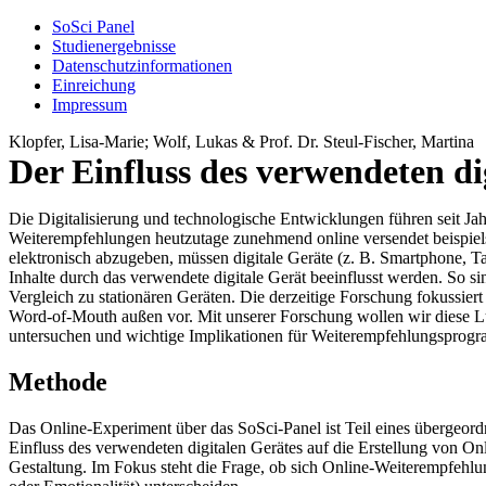
SoSci Panel
Studienergebnisse
Datenschutzinformationen
Einreichung
Impressum
Klopfer, Lisa-Marie; Wolf, Lukas & Prof. Dr. Steul-Fischer, Martina
Der Einfluss des verwendeten d
Die Digitalisierung und technologische Entwicklungen führen seit Ja
Weiterempfehlungen heutzutage zunehmend online versendet beispie
elektronisch abzugeben, müssen digitale Geräte (z. B. Smartphone, Tab
Inhalte durch das verwendete digitale Gerät beeinflusst werden. So s
Vergleich zu stationären Geräten. Die derzeitige Forschung fokussier
Word-of-Mouth außen vor. Mit unserer Forschung wollen wir diese Lü
untersuchen und wichtige Implikationen für Weiterempfehlungsprogr
Methode
Das Online-Experiment über das SoSci-Panel ist Teil eines übergeor
Einfluss des verwendeten digitalen Gerätes auf die Erstellung von
Gestaltung. Im Fokus steht die Frage, ob sich Online-Weiterempfehlu