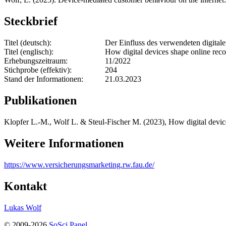
Steckbrief
Titel (deutsch):
Der Einfluss des verwendeten digital
Titel (englisch):
How digital devices shape online re
Erhebungszeitraum:
11/2022
Stichprobe (effektiv):
204
Stand der Informationen:
21.03.2023
Publikationen
Klopfer L.-M., Wolf L. & Steul-Fischer M. (2023), How digital devi
Weitere Informationen
https://www.versicherungsmarketing.rw.fau.de/
Kontakt
Lukas Wolf
© 2009-2026
SoSci Panel