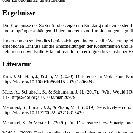
oder Emotionalität) unterscheiden.
Ergebnisse
Die Ergebnisse der SoSci-Studie zeigen im Einklang mit dem erste
und -empfänger abhängen. Unter anderem sind Empfehlungen signifik
Unternehmen sollten dies berücksichtigen, indem sie ihr Weiterem
erheblichen Einfluss auf die Entscheidungen der Konsumenten und let
liefern somit wertvolle Erkenntnisse für ein erfolgreiches Custom
Literatur
Kim, J. M., Han, J., & Jun, M. (2020). Differences in Mobile and N
https://doi.org/10.1080/10864415.2020.1806468
März, A., Schubach, S., & Schumann, J. H. (2017). “Why Would I Re
137. https://doi.org/10.1002/mar.20979
Melumad, S., Inman, J. J., & Pham, M. T. (2019). Selectively emoti
https://doi.org/10.1177/0022243718815429
Melumad, S., & Meyer, R. (2020). Full Disclosure: How Smartphon
Wolf, L. (2023). Device-mediated customer behaviour on the internet: 