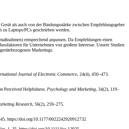
 Gerät als auch von der Bindungsstärke zwischen Empfehlungsgeber
ch zu Laptops/PCs geschrieben werden.
bemaßnahmen) entsprechend anpassen. Da Empfehlungen einen
nflussfaktoren für Unternehmen von großem Interesse. Unsere Studien
 gerätebezogenen Marketings.
ernational Journal of Electronic Commerce
, 24(4), 450–473.
on Perceived Helpfulness.
Psychology and Marketing
, 34(2), 119–
arketing Research
, 56(2), 259–275.
8–45. https://doi.org/10.1177/0022242920912732
ies
, 1–35. https://doi.org/10.1111/ijcs.12925