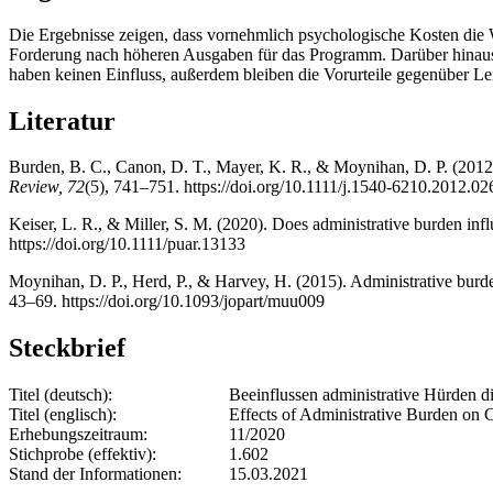
Die Ergebnisse zeigen, dass vornehmlich psychologische Kosten di
Forderung nach höheren Ausgaben für das Programm. Darüber hinaus s
haben keinen Einfluss, außerdem bleiben die Vorurteile gegenüber L
Literatur
Burden, B. C., Canon, D. T., Mayer, K. R., & Moynihan, D. P. (2012).
Review, 72
(5), 741–751. https://doi.org/10.1111/j.1540-6210.2012.02
Keiser, L. R., & Miller, S. M. (2020). Does administrative burden i
https://doi.org/10.1111/puar.13133
Moynihan, D. P., Herd, P., & Harvey, H. (2015). Administrative burden
43–69. https://doi.org/10.1093/jopart/muu009
Steckbrief
Titel (deutsch):
Beeinflussen administrative Hürden 
Titel (englisch):
Effects of Administrative Burden on C
Erhebungszeitraum:
11/2020
Stichprobe (effektiv):
1.602
Stand der Informationen:
15.03.2021