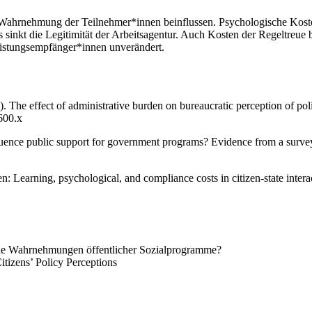
e Wahrnehmung der Teilnehmer*innen beinflussen. Psychologische Kos
inkt die Legitimität der Arbeitsagentur. Auch Kosten der Regeltreue 
eistungsempfänger*innen unverändert.
 The effect of administrative burden on bureaucratic perception of poli
600.x
nfluence public support for government programs? Evidence from a surv
: Learning, psychological, and compliance costs in citizen-state intera
die Wahrnehmungen öffentlicher Sozialprogramme?
itizens’ Policy Perceptions