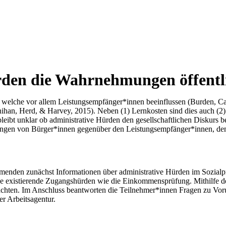
ürden die Wahrnehmungen öffent
 welche vor allem Leistungsempfänger*innen beeinflussen (Burden, Ca
ihan, Herd, & Harvey, 2015). Neben (1) Lernkosten sind dies auch (2
leibt unklar ob administrative Hürden den gesellschaftlichen Diskurs b
mungen von Bürger*innen gegenüber den Leistungsempfänger*innen, dem
ehmenden zunächst Informationen über administrative Hürden im Sozialp
ende existierende Zugangshürden wie die Einkommensprüfung. Mithilfe d
rachten. Im Anschluss beantworten die Teilnehmer*innen Fragen zu Vor
 Arbeitsagentur.