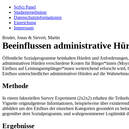
SoSci Panel
Studienergebnisse
Datenschutzinformationen
Einreichung
Impressum
Bruder, Jonas & Sievert, Martin
Beeinflussen administrative H
Öffentliche Sozialprogramme beinhalten Hürden und Anforderungen,
administrativen Hürden verschiedene Kosten für Bürger*innen (Moyn
Einfluss auf Leistungsempfänger*innen weitreichend erforscht wird, b
Einfluss unterschiedlicher administrativer Hürden auf die Wahrneh
Methode
In einem faktoriellen Survey Experiment (2x2x2) erhalten die Teiln
Vignette originalgetreue Informationen, beispielweise über existier
abbilden um den Einfluss der einzelnen Kategorien gesondert zu bet
gegenüber dem Sozialprogramm, und wahrgenommener Legitimität der
Ergebnisse