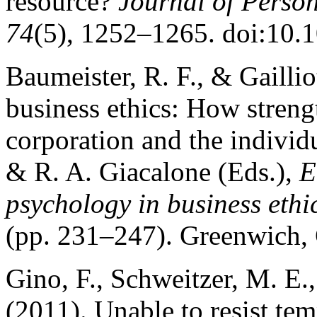
resource?
Journal of Person
74
(5), 1252–1265. doi:10.
Baumeister, R. F., & Gaillio
business ethics: How strengt
corporation and the individ
& R. A. Giacalone (Eds.),
E
psychology in business ethi
(pp. 231–247). Greenwich,
Gino, F., Schweitzer, M. E.
(2011). Unable to resist te