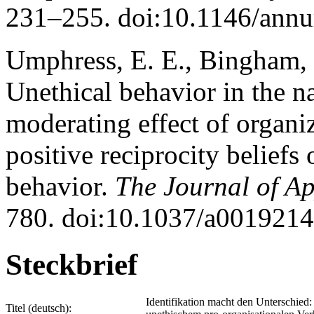
231–255. doi:10.1146/ann
Umphress, E. E., Bingham, J
Unethical behavior in the 
moderating effect of organiz
positive reciprocity beliefs
behavior.
The Journal of Ap
780. doi:10.1037/a0019214
Steckbrief
Identifikation macht den Unterschied
Titel (deutsch):