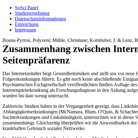
SoSci Panel
Studienergebnisse
Datenschutzinformationen
Einreichung
Impressum
Bouna-Pyrrou, Polyxeni; Mühle, Christiane; Kornhuber, J. & Lenz, 
Zusammenhang zwischen Interne
Seitenpräfarenz
Das Internetzeitalter birgt Gesundheitsrisiken und stellt uns vor n
Folgeerkrankungen führen. Es gibt noch keine abschließende Einigun
Psychiatrischen Fachgesellschaft veröffentlichten fünften Auflage d
Internetspielerkrankung als Forschungsdiagnose in den Anhang aufge
wurden bis dato wenig untersucht.
Zahlreiche Studien haben in der Vergangenheit gezeigt, dass Linkshän
Abhängigkeitserkrankungen (McNamara, Blum, O'Quin, & Schachter, 1
Suchterkrankungen und Linkshändigkeit, untersuchten wir in dieser St
zusammenhängt. Gleichzeitig überprüften wir die Anwendbarkeit der 
krankhaften Gebrauch sozialer Netzwerke.