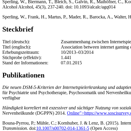
Sperling, W., Biermann, T., Bleich, S., Galvin, R., Maihöfner, C., Ko
Alcohol Alcohol, 45(3), 237-240. doi: 10.1093/alcalc/agq014
Sperling, W., Frank, H., Martus, P., Mader, R., Barocka, A., Walter,
Steckbrief
Titel (deutsch):
Zusammenhang zwischen Internetspiel
Titel (englisch):
Association between internet gaming di
Erhebungszeitraum:
10/2013–03/2014
Stichprobe (effektiv):
1.441
Stand der Informationen:
07.01.2015
Publikationen
Die neuen DSM-5-Kriterien der Internetspielerkrankung und adaptiert
für Psychiatrie und Psychotherapie, Psychosomatik und Nervenhei
verfügbar
Händigkeit korreliert mit exzessiver und süchtiger Nutzung von sozia
Nervenheilkunde (DGPPN) 2014.
Online">https://www.soscisurvey.
Bouna-Pyrrou, P.; Mühle, C.; Kornhuber, J. & Lenz, B. (2015). Interne
Transmission
. doi:
10.1007/s00702-014-1361-5
(Open Access)