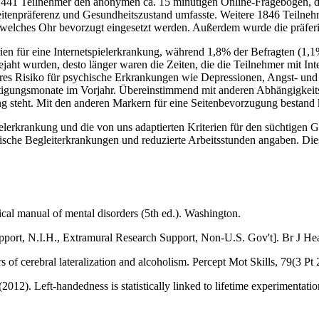
441 Teilnehmer den anonymen ca. 15 minütigen Online-Fragebogen, de
itenpräferenz und Gesundheitszustand umfasste. Weitere 1846 Teilne
elches Ohr bevorzugt eingesetzt werden. Außerdem wurde die präferier
ien für eine Internetspielerkrankung, während 1,8% der Befragten (1,
ejaht wurden, desto länger waren die Zeiten, die die Teilnehmer mit In
eres Risiko für psychische Erkrankungen wie Depressionen, Angst- un
igungsmonate im Vorjahr. Übereinstimmend mit anderen Abhängigkeits
g steht. Mit den anderen Markern für eine Seitenbevorzugung bestand
ielerkrankung und die von uns adaptierten Kriterien für den süchtigen
trische Begleiterkrankungen und reduzierte Arbeitsstunden angaben. Di
ical manual of mental disorders (5th ed.). Washington.
pport, N.I.H., Extramural Research Support, Non-U.S. Gov't]. Br J H
of cerebral lateralization and alcoholism. Percept Mot Skills, 79(3 Pt
 (2012). Left-handedness is statistically linked to lifetime experimentation