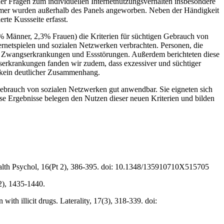
r Fragen zum individuellen Internetnutzungsverhalten insbesondere
hmer wurden außerhalb des Panels angeworben. Neben der Händigkeit
te Kussseite erfasst.
1% Männer, 2,3% Frauen) die Kriterien für süchtigen Gebrauch von
ternetspielen und sozialen Netzwerken verbrachten. Personen, die
d Zwangserkrankungen und Essstörungen. Außerdem berichteten diese
erkrankungen fanden wir zudem, dass exzessiver und süchtiger
 kein deutlicher Zusammenhang.
 Gebrauch von sozialen Netzwerken gut anwendbar. Sie eigneten sich
ese Ergebnisse belegen den Nutzen dieser neuen Kriterien und bilden
ealth Psychol, 16(Pt 2), 386-395. doi: 10.1348/135910710X515705
 2), 1435-1440.
 with illicit drugs. Laterality, 17(3), 318-339. doi: