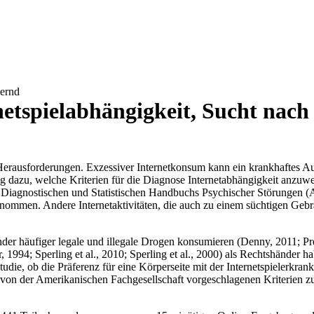
Bernd
tspielabhängigkeit, Sucht nach
eue Herausforderungen. Exzessiver Internetkonsum kann ein krankhaftes 
g dazu, welche Kriterien für die Diagnose Internetabhängigkeit anzuw
es Diagnostischen und Statistischen Handbuchs Psychischer Störungen (
nommen. Andere Internetaktivitäten, die auch zu einem süchtigen Geb
der häufiger legale und illegale Drogen konsumieren (Denny, 2011; Pret
994; Sperling et al., 2010; Sperling et al., 2000) als Rechtshänder
udie, ob die Präferenz für eine Körperseite mit der Internetspielerkr
von der Amerikanischen Fachgesellschaft vorgeschlagenen Kriterien zu