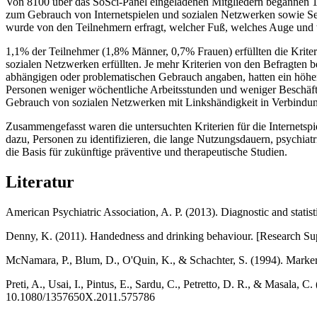
Von 8100 über das SoSci-Panel eingeladenen Mitgliedern begannen 1
zum Gebrauch von Internetspielen und sozialen Netzwerken sowie Se
wurde von den Teilnehmern erfragt, welcher Fuß, welches Auge und w
1,1% der Teilnehmer (1,8% Männer, 0,7% Frauen) erfüllten die Kriter
sozialen Netzwerken erfüllten. Je mehr Kriterien von den Befragten b
abhängigen oder problematischen Gebrauch angaben, hatten ein höh
Personen weniger wöchentliche Arbeitsstunden und weniger Beschäft
Gebrauch von sozialen Netzwerken mit Linkshändigkeit in Verbindun
Zusammengefasst waren die untersuchten Kriterien für die Internetsp
dazu, Personen zu identifizieren, die lange Nutzungsdauern, psychia
die Basis für zukünftige präventive und therapeutische Studien.
Literatur
American Psychiatric Association, A. P. (2013). Diagnostic and statist
Denny, K. (2011). Handedness and drinking behaviour. [Research Su
McNamara, P., Blum, D., O'Quin, K., & Schachter, S. (1994). Markers 
Preti, A., Usai, I., Pintus, E., Sardu, C., Petretto, D. R., & Masala, C.
10.1080/1357650X.2011.575786