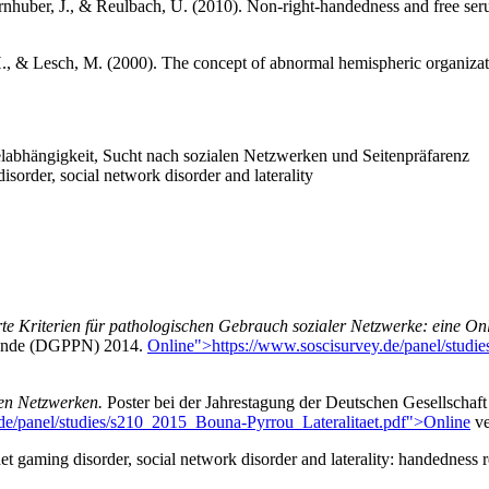
rnhuber, J., & Reulbach, U. (2010). Non-right-handedness and free seru
 H., & Lesch, M. (2000). The concept of abnormal hemispheric organizat
abhängigkeit, Sucht nach sozialen Netzwerken und Seitenpräfarenz
sorder, social network disorder and laterality
e Kriterien für pathologischen Gebrauch sozialer Netzwerke: eine Onl
lkunde (DGPPN) 2014.
Online">https://www.soscisurvey.de/panel/stu
len Netzwerken.
Poster bei der Jahrestagung der Deutschen Gesellschaft
de/panel/studies/s210_2015_Bouna-Pyrrou_Lateralitaet.pdf">Online
ve
t gaming disorder, social network disorder and laterality: handedness re