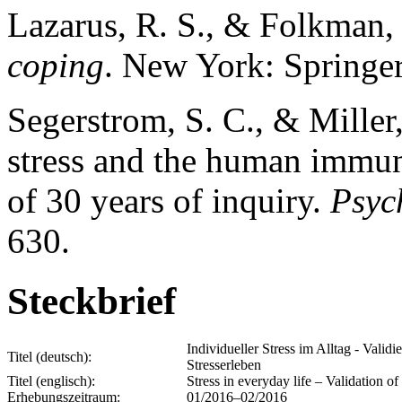
Lazarus, R. S., & Folkman,
coping
. New York: Springe
Segerstrom, S. C., & Miller
stress and the human immun
of 30 years of inquiry.
Psyc
630.
Steckbrief
Individueller Stress im Alltag - Vali
Titel (deutsch):
Stresserleben
Titel (englisch):
Stress in everyday life – Validation o
Erhebungszeitraum:
01/2016–02/2016